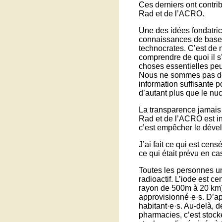
Ces derniers ont contri
Rad et de l’ACRO.
Une des idées fondatri
connaissances de base,
technocrates. C’est de no
comprendre de quoi il s
choses essentielles peu
Nous ne sommes pas des
information suffisante 
d’autant plus que le nucl
La transparence jamais n
Rad et de l’ACRO est i
c’est empêcher le dével
J’ai fait ce qui est cens
ce qui était prévu en c
Toutes les personnes un
radioactif. L’iode est c
rayon de 500m à 20 km).
approvisionné·e·s. D’apr
habitant·e·s. Au-delà, d
pharmacies, c’est stock