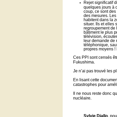
Rejet significatif
quelques jours à 
coup, ce sont des
des mesures. Les h
habitent dans la z
situer. Ils et elle
regroupement de l’é
bâtiment le plus pr
télévision, écoute
leur demande de ne
téléphonique, sauf
propres moyens ! B
Ces PPI sont censés êtr
Fukushima.
Je n’ai pas trouvé les
En lisant cette document
catastrophes pour améli
Il ne nous reste donc q
nucléaire.
Sylvie Diallo
, pou