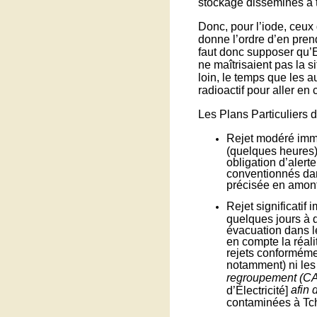
stockage disséminés à tr
Donc, pour l’iode, ceux 
donne l’ordre d’en prend
faut donc supposer qu’ED
ne maîtrisaient pas la s
loin, le temps que les a
radioactif pour aller en 
Les Plans Particuliers d
Rejet modéré immé
(quelques heures)
obligation d’alert
conventionnés dans
précisée en amont
Rejet significatif
quelques jours à 
évacuation dans le
en compte la réali
rejets conforméme
notamment) ni les 
regroupement (C
afin 
d’Électricité]
contaminées à Tch